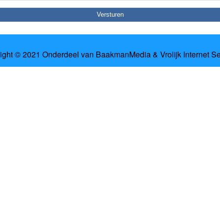
ight © 2021 Onderdeel van
BaakmanMedia
&
Vrolijk Internet S