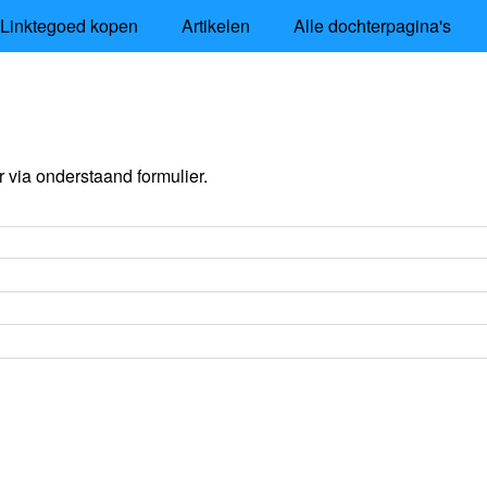
Linktegoed kopen
Artikelen
Alle dochterpagina's
via onderstaand formulier.